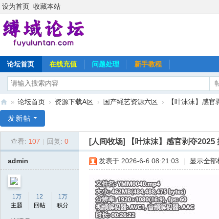
设为首页
收藏本站
论坛首页
在线充值
问题处理
新手教程
»
论坛首页
›
资源下载A区
›
国产绳艺资源六区
›
【叶沫沫】感官剥夺
缚
发新帖
域
[人间牧场]
【叶沫沫】感官剥夺2025
查看:
107
|
回复:
0
论
坛
admin
发表于 2026-6-6 08:21:03
|
显示全部
1万
12
1万
主题
回帖
积分