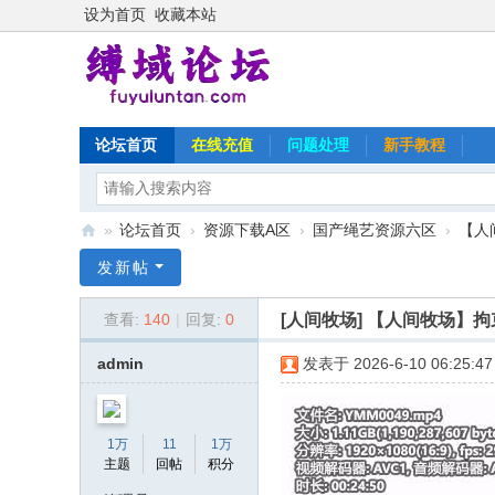
设为首页
收藏本站
论坛首页
在线充值
问题处理
新手教程
»
论坛首页
›
资源下载A区
›
国产绳艺资源六区
›
【人
缚
发新帖
域
[人间牧场]
【人间牧场】拘
查看:
140
|
回复:
0
论
坛
admin
发表于 2026-6-10 06:25:47
1万
11
1万
主题
回帖
积分