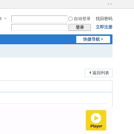
切
换
名
自动登录
找回密码
到
宽
立即注册
登录
版
快捷导航
返回列表