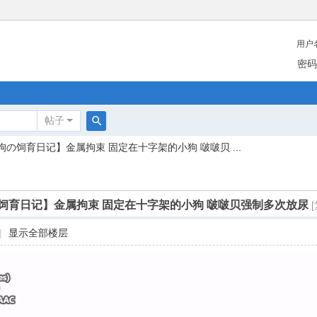
用户
密码
帖子
搜
狗の饲育日记】金属拘束 固定在十字架的小狗 啵啵贝 ...
索
饲育日记】金属拘束 固定在十字架的小狗 啵啵贝强制多次放尿
|
显示全部楼层