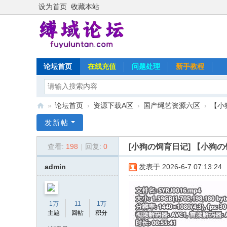
设为首页
收藏本站
论坛首页
在线充值
问题处理
新手教程
»
论坛首页
›
资源下载A区
›
国产绳艺资源六区
›
【小
缚
发新帖
域
[小狗の饲育日记]
【小狗の
查看:
198
|
回复:
0
论
坛
admin
发表于 2026-6-7 07:13:24
1万
11
1万
主题
回帖
积分