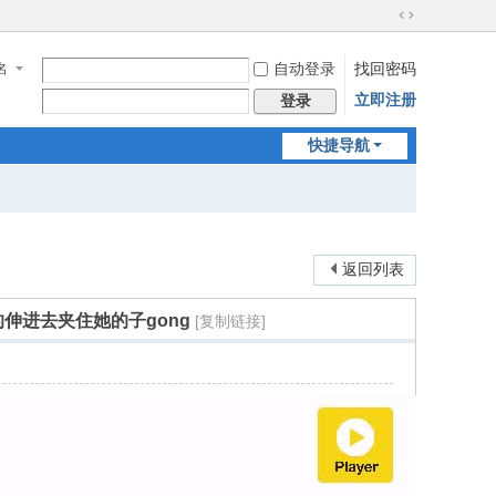
切
换
名
自动登录
找回密码
到
宽
立即注册
登录
版
快捷导航
返回列表
伸进去夹住她的子gong
[复制链接]