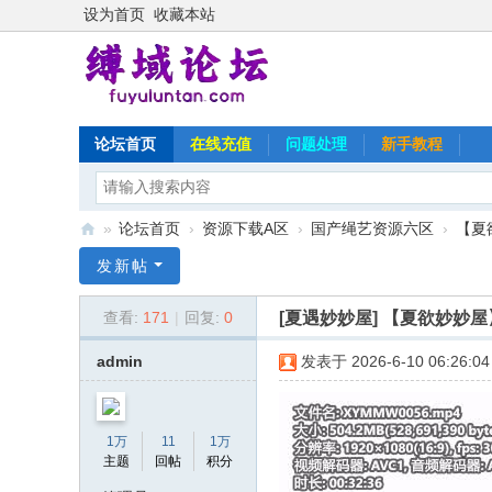
设为首页
收藏本站
论坛首页
在线充值
问题处理
新手教程
»
论坛首页
›
资源下载A区
›
国产绳艺资源六区
›
【夏
缚
发新帖
域
[夏遇妙妙屋]
【夏欲妙妙屋
查看:
171
|
回复:
0
论
坛
admin
发表于 2026-6-10 06:26:04
1万
11
1万
主题
回帖
积分