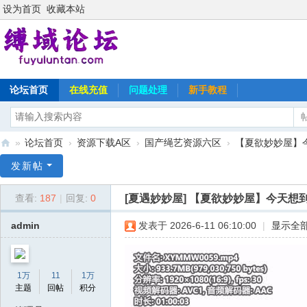
设为首页
收藏本站
论坛首页
在线充值
问题处理
新手教程
»
论坛首页
›
资源下载A区
›
国产绳艺资源六区
›
【夏欲妙妙屋】今
缚
发新帖
域
[夏遇妙妙屋]
【夏欲妙妙屋】今天想到
查看:
187
|
回复:
0
论
坛
admin
发表于 2026-6-11 06:10:00
|
显示全
1万
11
1万
主题
回帖
积分