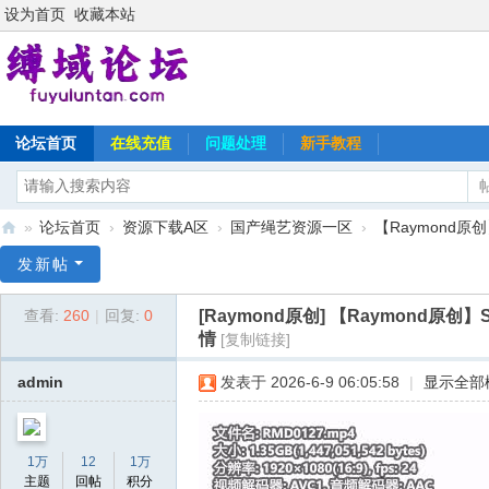
设为首页
收藏本站
论坛首页
在线充值
问题处理
新手教程
»
论坛首页
›
资源下载A区
›
国产绳艺资源一区
›
【Raymond原创
缚
发新帖
域
[Raymond原创]
【Raymond原创】
查看:
260
|
回复:
0
论
情
[复制链接]
坛
admin
发表于 2026-6-9 06:05:58
|
显示全部
1万
12
1万
主题
回帖
积分