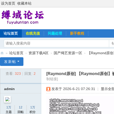
设为首页
收藏本站
论坛首页
在线充值
问题处理
新手教程
»
论坛首页
›
资源下载A区
›
国产绳艺资源一区
›
【Raymond原
缚
发新帖
域
[Raymond原创]
【Raymond原创
查看:
323
|
回复:
2
论
制链接]
坛
admin
发表于 2026-6-21 07:26:31
|
显示全
1万
12
1万
主题
回帖
积分