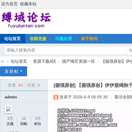
设为首页
收藏本站
论坛首页
在线充值
问题处理
新手教程
»
论坛首页
›
资源下载A区
›
国产绳艺资源一区
›
【倔强原创】伊
缚
发新帖
域
[倔强原创]
【倔强原创】伊伊股绳秋
查看:
84
|
回复:
0
论
坛
admin
发表于 2026-6-9 06:05:30
|
显示全部
1万
12
1万
主题
回帖
积分