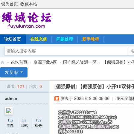
设为首页
收藏本站
论坛首页
在线充值
问题处理
新手教程
»
论坛首页
›
资源下载A区
›
国产绳艺资源一区
›
【倔强原创】小开
缚
发新帖
域
[倔强原创]
【倔强原创】小开10双袜子
查看:
121
|
回复:
0
论
坛
admin
发表于 2026-6-9 06:05:36
|
显示全部
1万
12
1万
主题
回帖
积分