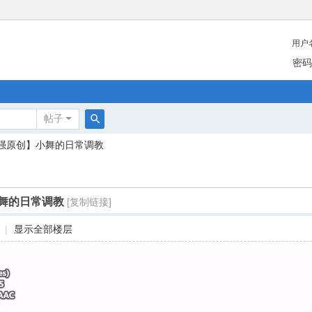
用户
密码
帖子
搜
强原创】小舞的日常调教
索
舞的日常调教
[复制链接]
|
显示全部楼层