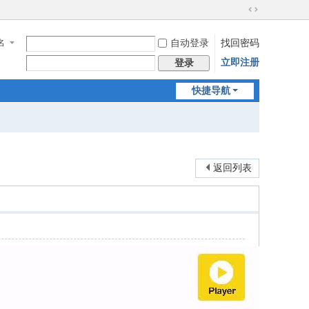
切
换
名
自动登录
找回密码
到
宽
立即注册
登录
版
快捷导航
返回列表