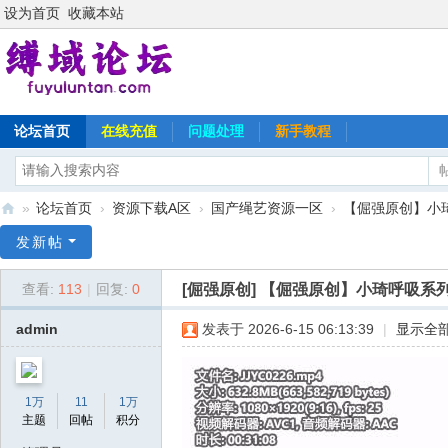
设为首页
收藏本站
论坛首页
在线充值
问题处理
新手教程
»
论坛首页
›
资源下载A区
›
国产绳艺资源一区
›
【倔强原创】小
缚
发新帖
域
[倔强原创]
【倔强原创】小琦呼吸系列
查看:
113
|
回复:
0
论
坛
admin
发表于 2026-6-15 06:13:39
|
显示全
1万
11
1万
主题
回帖
积分