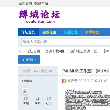
设为首页
收藏本站
论坛首页
在线充值
问题处理
新手教程
»
论坛首页
›
资源下载A区
›
国产绳艺资源一区
›
【M
缚
发新帖
域
[MUMUZI工作室]
【MUM
查看:
146
|
回复:
0
论
坛
admin
发表于 2026-6-7 07:11:45
1万
11
1万
主题
回帖
积分