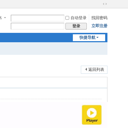
切
换
名
自动登录
找回密码
到
宽
立即注册
登录
版
快捷导航
返回列表