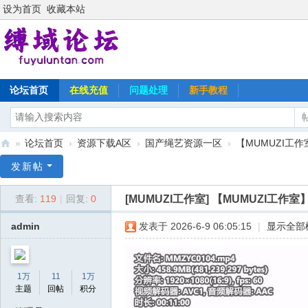
设为首页
收藏本站
论坛首页
在线充值
问题处理
新手教程
»
论坛首页
›
资源下载A区
›
国产绳艺资源一区
›
【MUMUZI工作
缚
发新帖
域
[MUMUZI工作室]
【MUMUZI工作室
查看:
119
|
回复:
0
论
坛
admin
发表于 2026-6-9 06:05:15
|
显示全部
1万
11
1万
主题
回帖
积分