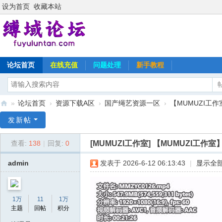
设为首页
收藏本站
论坛首页
在线充值
问题处理
新手教程
»
论坛首页
›
资源下载A区
›
国产绳艺资源一区
›
【MUMUZI工作
缚
发新帖
域
[MUMUZI工作室]
【MUMUZI工作
查看:
138
|
回复:
0
论
坛
admin
发表于 2026-6-12 06:13:43
|
显示全
1万
11
1万
主题
回帖
积分