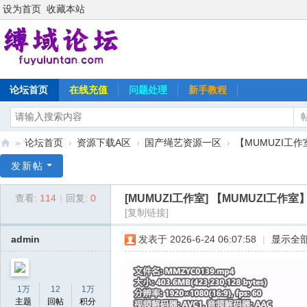
设为首页
收藏本站
论坛首页
在线充值
问题处理
新手教程
»
论坛首页
›
资源下载A区
›
国产绳艺资源一区
›
【MUMUZI工作
缚
发新帖
域
[MUMUZI工作室]
【MUMUZI工作
查看:
114
|
回复:
0
论
[复制链接]
坛
admin
发表于 2026-6-24 06:07:58
|
显示全
1万
12
1万
主题
回帖
积分