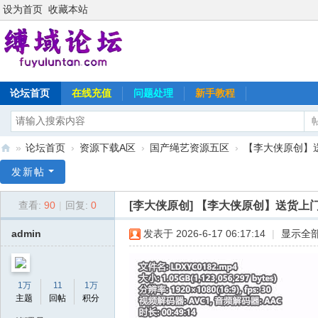
设为首页
收藏本站
论坛首页
在线充值
问题处理
新手教程
»
论坛首页
›
资源下载A区
›
国产绳艺资源五区
›
【李大侠原创】
缚
发新帖
域
[李大侠原创]
【李大侠原创】送货上
查看:
90
|
回复:
0
论
坛
admin
发表于 2026-6-17 06:17:14
|
显示全
1万
11
1万
主题
回帖
积分