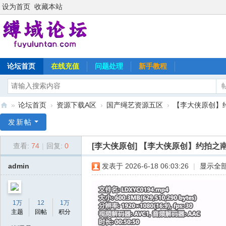
设为首页
收藏本站
论坛首页
在线充值
问题处理
新手教程
»
论坛首页
›
资源下载A区
›
国产绳艺资源五区
›
【李大侠原创】
缚
发新帖
域
[李大侠原创]
【李大侠原创】约拍之
查看:
74
|
回复:
0
论
坛
admin
发表于 2026-6-18 06:03:26
|
显示全
1万
12
1万
主题
回帖
积分