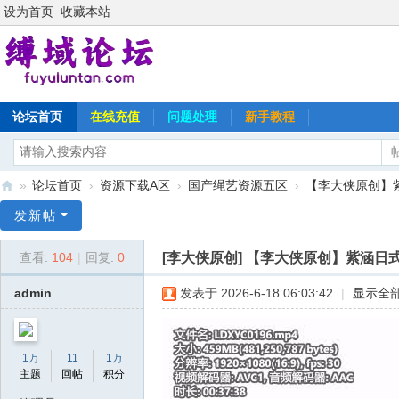
设为首页
收藏本站
论坛首页
在线充值
问题处理
新手教程
»
论坛首页
›
资源下载A区
›
国产绳艺资源五区
›
【李大侠原创】
缚
发新帖
域
[李大侠原创]
【李大侠原创】紫涵日
查看:
104
|
回复:
0
论
坛
admin
发表于 2026-6-18 06:03:42
|
显示全
1万
11
1万
主题
回帖
积分