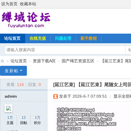
设为首页
收藏本站
论坛首页
在线充值
问题处理
新手教程
»
论坛首页
›
资源下载A区
›
国产绳艺资源五区
›
【延江艺束】尾
缚
发新帖
域
[延江艺束]
【延江艺束】尾随女上司
查看:
116
|
回复:
0
论
坛
admin
发表于 2026-6-7 07:09:51
|
显示全部
1万
12
1万
主题
回帖
积分