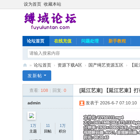
设为首页
收藏本站
论坛首页
在线充值
问题处理
新手教程
»
论坛首页
›
资源下载A区
›
国产绳艺资源五区
›
【延
缚
发新帖
域
[延江艺束]
【延江艺束】打晕
查看:
108
|
回复:
0
论
坛
admin
发表于 2026-6-7 07:10:10
1万
11
1万
主题
回帖
积分