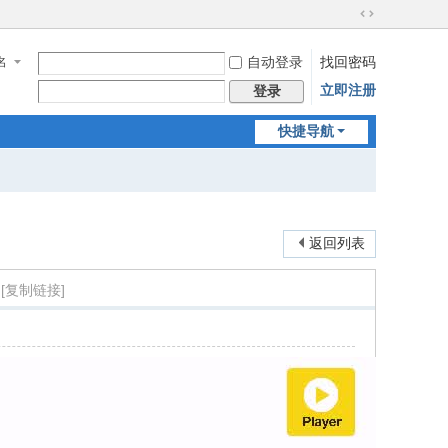
切
换
名
自动登录
找回密码
到
宽
立即注册
登录
版
快捷导航
返回列表
[复制链接]