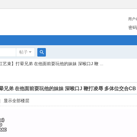
用户
密码
帖子
搜
江艺束】打晕兄弟 在他面前耍玩他的妹妹 深喉口J 鞭 ...
索
兄弟 在他面前耍玩他的妹妹 深喉口J 鞭打凌辱 多体位交合CB
|
显示全部楼层