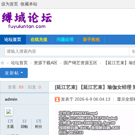
设为首页
收藏本站
论坛首页
在线充值
问题处理
新手教程
»
论坛首页
›
资源下载A区
›
国产绳艺资源五区
›
【延江艺束】瑜
缚
发新帖
域
[延江艺束]
【延江艺束】瑜伽女经理 
查看:
89
|
回复:
0
论
坛
admin
发表于 2026-6-9 06:04:13
|
显示全部
1万
12
1万
主题
回帖
积分