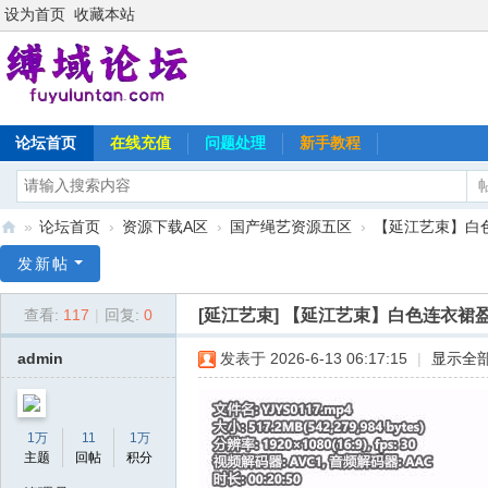
设为首页
收藏本站
论坛首页
在线充值
问题处理
新手教程
»
论坛首页
›
资源下载A区
›
国产绳艺资源五区
›
【延江艺束】白色
缚
发新帖
域
[延江艺束]
【延江艺束】白色连衣裙盈
查看:
117
|
回复:
0
论
坛
admin
发表于 2026-6-13 06:17:15
|
显示全
1万
11
1万
主题
回帖
积分