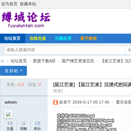
设为首页
收藏本站
论坛首页
在线充值
问题处理
新手教程
»
论坛首页
›
资源下载A区
›
国产绳艺资源五区
›
【延江艺束】沉浸
缚
发新帖
域
[延江艺束]
【延江艺束】沉浸式把玩调
查看:
113
|
回复:
0
论
链接]
坛
admin
发表于 2026-6-17 06:17:46
|
显示全
1万
11
1万
主题
回帖
积分