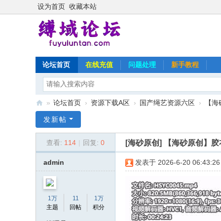
设为首页
收藏本站
论坛首页
在线充值
问题处理
新手教程
»
论坛首页
›
资源下载A区
›
国产绳艺资源六区
›
【海
缚
发新帖
域
[海砂原创]
【海砂原创】胶
查看:
114
|
回复:
0
论
坛
admin
发表于 2026-6-20 06:43:26
1万
11
1万
主题
回帖
积分