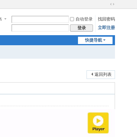
切
换
名
自动登录
找回密码
到
宽
立即注册
登录
版
快捷导航
返回列表