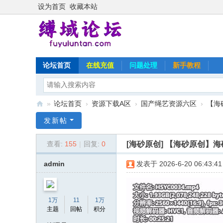
设为首页
收藏本站
论坛首页
在线充值
问题处理
新手教程
»
论坛首页
›
资源下载A区
›
国产绳艺资源六区
›
【海
缚
发新帖
域
[海砂原创]
【海砂原创】海
查看:
155
|
回复:
0
论
坛
admin
发表于 2026-6-20 06:43:41
1万
11
1万
主题
回帖
积分