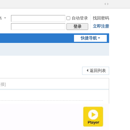
切
换
名
自动登录
找回密码
到
宽
立即注册
登录
版
快捷导航
返回列表
接]