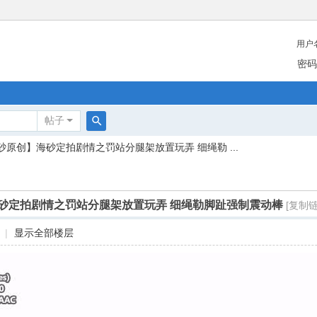
用户
密码
帖子
搜
砂原创】海砂定拍剧情之罚站分腿架放置玩弄 细绳勒 ...
索
砂定拍剧情之罚站分腿架放置玩弄 细绳勒脚趾强制震动棒
[复制链
|
显示全部楼层