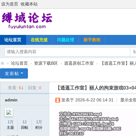
设为首页
收藏本站
论坛首页
在线充值
问题处理
新手教程
»
论坛首页
›
资源下载B区
›
逍遥原创工作室
›
【逍遥工作室】丽人的
缚
发新帖
域
【逍遥工作室】丽人的拘束游戏03+0
查看:
61
|
回复:
0
论
坛
admin
发表于 2026-6-22 06:14:31
|
显示全
1万
12
1万
主题
回帖
积分