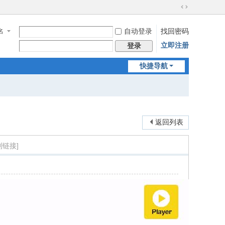
切
换
名
自动登录
找回密码
到
宽
立即注册
登录
版
快捷导航
返回列表
制链接]