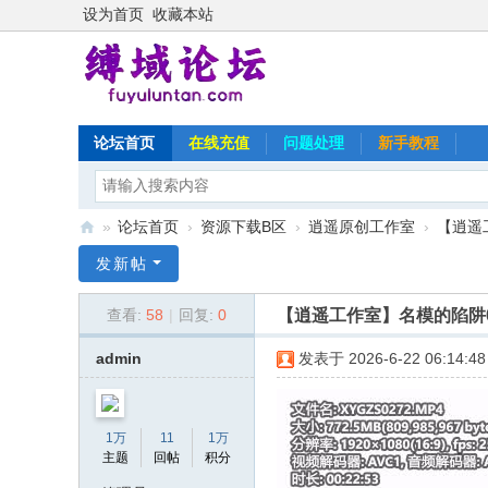
设为首页
收藏本站
论坛首页
在线充值
问题处理
新手教程
»
论坛首页
›
资源下载B区
›
逍遥原创工作室
›
【逍遥工
缚
发新帖
域
【逍遥工作室】名模的陷阱0
查看:
58
|
回复:
0
论
坛
admin
发表于 2026-6-22 06:14:48
1万
11
1万
主题
回帖
积分