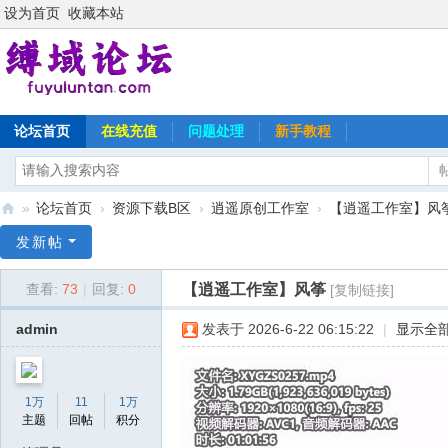
设为首页
收藏本站
论坛首页
在线充值
问题处理
新手教程
»
论坛首页
›
资源下载B区
›
逍遥原创工作室
›
【逍遥工作室】风
缚
发新帖
域
【逍遥工作室】风筝
查看:
73
|
回复:
0
[复制链接]
论
坛
admin
发表于 2026-6-22 06:15:22
|
显示全
1万
11
1万
主题
回帖
积分