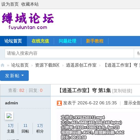
设为首页
收藏本站
论坛首页
在线充值
问题处理
新手教程
»
论坛首页
›
资源下载B区
›
逍遥原创工作室
›
【逍遥工作室】穹 
缚
发新帖
域
【逍遥工作室】穹 第1集
查看:
82
|
回复:
0
[复制链接]
论
坛
admin
发表于 2026-6-22 06:15:35
|
显示全
1万
11
1万
主题
回帖
积分