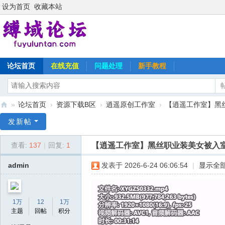
设为首页
收藏本站
论坛首页
在线充值
问题处理
新手教程
»
论坛首页
›
资源下载B区
›
逍遥原创工作室
›
【逍遥工作室】黑丝
缚
发新帖
域
【逍遥工作室】黑丝职业装美女被入
查看:
137
|
回复:
1
论
坛
admin
发表于 2026-6-24 06:06:54
|
显示全
1万
12
1万
主题
回帖
积分