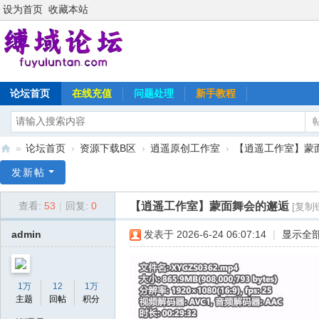
设为首页
收藏本站
论坛首页
在线充值
问题处理
新手教程
»
论坛首页
›
资源下载B区
›
逍遥原创工作室
›
【逍遥工作室】蒙
缚
发新帖
域
【逍遥工作室】蒙面舞会的邂逅
查看:
53
|
回复:
0
[复制
论
坛
admin
发表于 2026-6-24 06:07:14
|
显示全
1万
12
1万
主题
回帖
积分