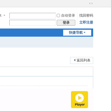
切
换
名
自动登录
找回密码
到
宽
立即注册
登录
版
快捷导航
返回列表