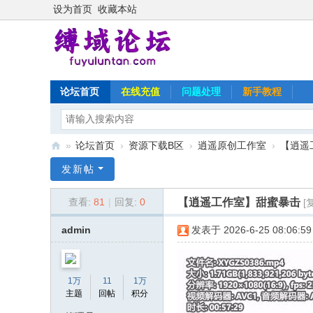
设为首页
收藏本站
论坛首页
在线充值
问题处理
新手教程
»
论坛首页
›
资源下载B区
›
逍遥原创工作室
›
【逍遥
缚
发新帖
域
【逍遥工作室】甜蜜暴击
查看:
81
|
回复:
0
[
论
坛
admin
发表于 2026-6-25 08:06:59
1万
11
1万
主题
回帖
积分