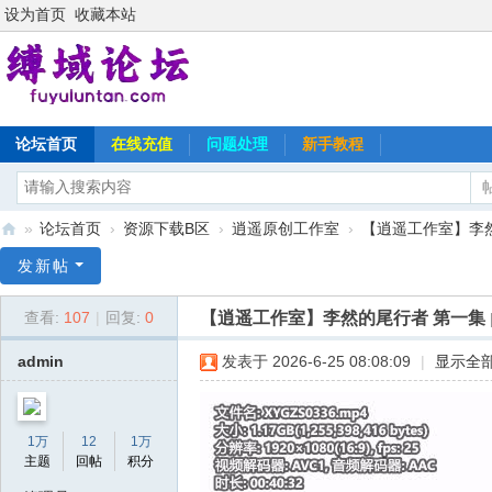
设为首页
收藏本站
论坛首页
在线充值
问题处理
新手教程
»
论坛首页
›
资源下载B区
›
逍遥原创工作室
›
【逍遥工作室】李
缚
发新帖
域
【逍遥工作室】李然的尾行者 第一集
查看:
107
|
回复:
0
论
坛
admin
发表于 2026-6-25 08:08:09
|
显示全
1万
12
1万
主题
回帖
积分