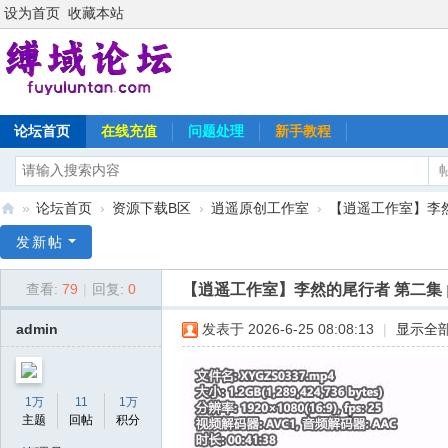
设为首页
收藏本站
论坛首页
在线充值
问题处理
新手教程
»
论坛首页
›
资源下载B区
›
逍遥原创工作室
›
【逍遥工作室】李
缚
发新帖
域
【逍遥工作室】李然的尾行者 第二集
查看:
79
|
回复:
0
论
坛
admin
发表于 2026-6-25 08:08:13
|
显示全
1万
11
1万
主题
回帖
积分