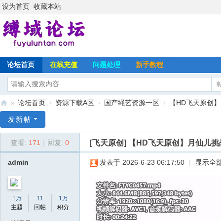
设为首页
收藏本站
论坛首页
在线充值
问题处理
新手教程
»
论坛首页
›
资源下载A区
›
国产绳艺资源一区
›
【HD飞天原创】
缚
发新帖
域
[飞天原创]
【HD飞天原创】月仙儿挑
查看:
171
|
回复:
0
论
坛
admin
发表于 2026-6-23 06:17:50
|
显示全
1万
11
1万
主题
回帖
积分