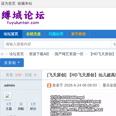
设为首页
收藏本站
论坛首页
在线充值
问题处理
新手教程
»
论坛首页
›
资源下载A区
›
国产绳艺资源一区
›
【HD飞天原创】
缚
发新帖
域
[飞天原创]
【HD飞天原创】仙儿超高
查看:
109
|
回复:
0
论
坛
admin
发表于 2026-6-24 06:09:03
|
显示全
1万
11
1万
主题
回帖
积分