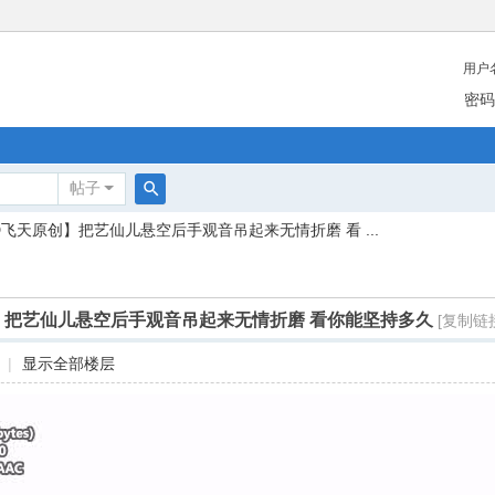
用户
密码
帖子
搜
D飞天原创】把艺仙儿悬空后手观音吊起来无情折磨 看 ...
索
】把艺仙儿悬空后手观音吊起来无情折磨 看你能坚持多久
[复制链
|
显示全部楼层