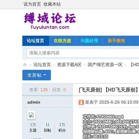
设为首页
收藏本站
论坛首页
在线充值
问题处理
新手教程
»
论坛首页
›
资源下载A区
›
国产绳艺资源一区
›
【H
缚
发新帖
域
[飞天原创]
【HD飞天原创
查看:
126
|
回复:
0
论
坛
admin
发表于 2026-6-26 06:10:09
1万
11
1万
主题
回帖
积分