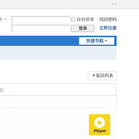
切
换
名
自动登录
找回密码
到
宽
立即注册
登录
版
快捷导航
返回列表
接]