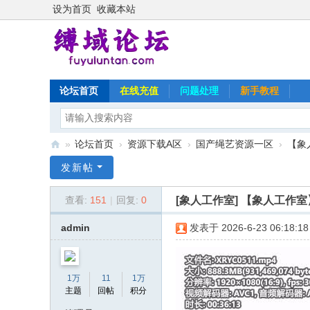
设为首页
收藏本站
论坛首页
在线充值
问题处理
新手教程
»
论坛首页
›
资源下载A区
›
国产绳艺资源一区
›
【象
缚
发新帖
域
[象人工作室]
【象人工作室
查看:
151
|
回复:
0
论
坛
admin
发表于 2026-6-23 06:18:18
1万
11
1万
主题
回帖
积分