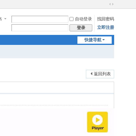
切
换
名
自动登录
找回密码
到
宽
立即注册
登录
版
快捷导航
返回列表