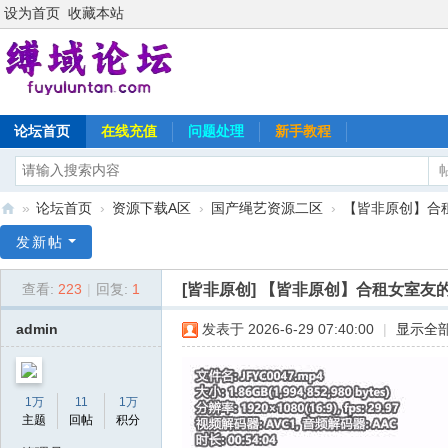
设为首页
收藏本站
论坛首页
在线充值
问题处理
新手教程
»
论坛首页
›
资源下载A区
›
国产绳艺资源二区
›
【皆非原创】合租
缚
发新帖
域
[皆非原创]
【皆非原创】合租女室友的
查看:
223
|
回复:
1
论
坛
admin
发表于 2026-6-29 07:40:00
|
显示全
1万
11
1万
主题
回帖
积分