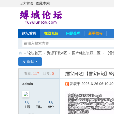
设为首页
收藏本站
论坛首页
在线充值
问题处理
新手教程
»
论坛首页
›
资源下载A区
›
国产绳艺资源二区
›
【雪
缚
发新帖
域
[雪宝日记]
【雪宝日记】经
查看:
117
|
回复:
0
论
坛
admin
发表于 2026-6-26 06:10:40
1万
11
1万
主题
回帖
积分