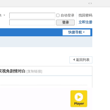
切
换
名
自动登录
找回密码
到
宽
立即注册
登录
版
快捷导航
返回列表
 双视角剧情对白
[复制链接]