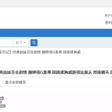
用户
密码
帖子
搜
宝日记】经典姐妹百合剧情 捆绑强G羞辱 踩踏揉胸威 ...
索
典姐妹百合剧情 捆绑强G羞辱 踩踏揉胸威胁强迫服从 郊狼驷马
|
显示全部楼层