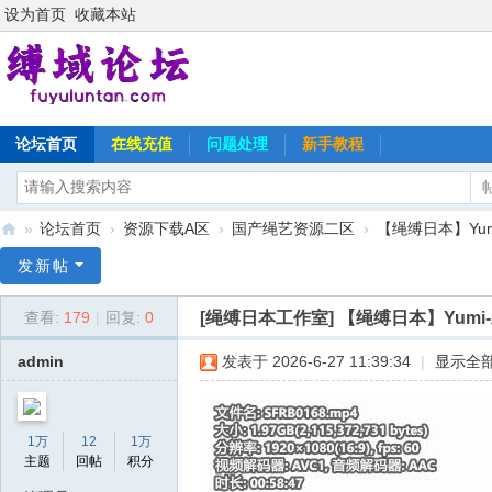
设为首页
收藏本站
论坛首页
在线充值
问题处理
新手教程
»
论坛首页
›
资源下载A区
›
国产绳艺资源二区
›
【绳缚日本】Yum
缚
发新帖
域
[绳缚日本工作室]
【绳缚日本】Yum
查看:
179
|
回复:
0
论
坛
admin
发表于 2026-6-27 11:39:34
|
显示全
1万
12
1万
主题
回帖
积分