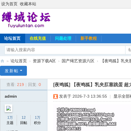
设为首页
收藏本站
论坛首页
在线充值
问题处理
新手教程
»
论坛首页
›
资源下载A区
›
国产绳艺资源六区
›
【夜鸣狐】乳夹肛
缚
发新帖
域
[夜鸣狐]
【夜鸣狐】乳夹肛塞跳蛋 超
查看:
219
|
回复:
0
论
坛
admin
发表于 2026-7-3 13:36:55
|
显示全部
1万
12
1万
主题
回帖
积分