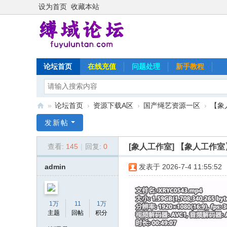
设为首页
收藏本站
论坛首页
在线充值
问题处理
新手教程
»
论坛首页
›
资源下载A区
›
国产绳艺资源一区
›
【象
缚
发新帖
域
[象人工作室]
【象人工作室
查看:
145
|
回复:
0
论
坛
admin
发表于 2026-7-4 11:55:52
1万
11
1万
主题
回帖
积分