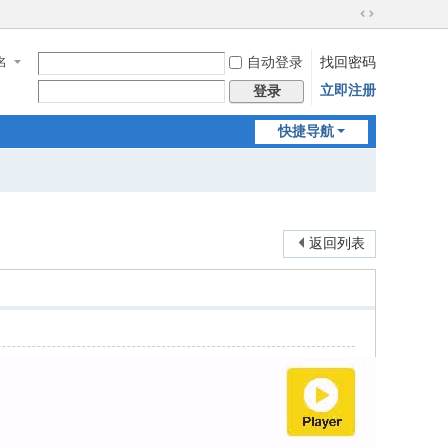
切
换
名
自动登录
找回密码
到
宽
立即注册
登录
版
快捷导航
返回列表