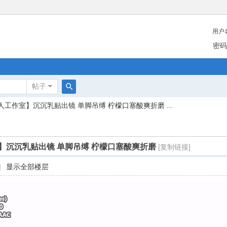
用户
密码
帖子
搜
人工作室】沉沉乳贴出镜 单脚吊缚 柠檬口塞酸爽折磨 ...
索
】沉沉乳贴出镜 单脚吊缚 柠檬口塞酸爽折磨
[复制链接]
|
显示全部楼层