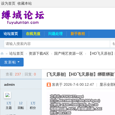
设为首页
收藏本站
论坛首页
在线充值
问题处理
新手教程
»
论坛首页
›
资源下载A区
›
国产绳艺资源一区
›
【HD飞天原创】
缚
发新帖
域
[飞天原创]
【HD飞天原创】绑匪绑架
查看:
237
|
回复:
0
论
坛
admin
发表于 2026-7-6 00:12:47
|
显示全部
1万
12
1万
主题
回帖
积分